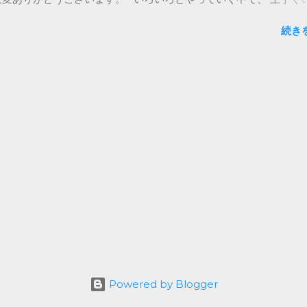
ともあるかと思います。 そんな時に浮かんだお悩みもあるかと思
続き
記載いただければと思います。 また、フィードバックしていなか
育てに関する悩みや困っていること、 何でも書いてみてください。
範囲で、 約2年間のメルマガを書き続けた知識や 新しく調べてお
づければと思っています。 是非、お気軽に書いてみてください。
しくお願いいたします。 メルマガの登録はこちら
/lb.benchmarkemail.com//listbuilder/signupnew?
YpHY56wuPTXOO49f5pwVnAjsSIg8Ae0rVEANbtO5iNRn8g
gEtozrTjFZYUg4%253D
Powered by Blogger