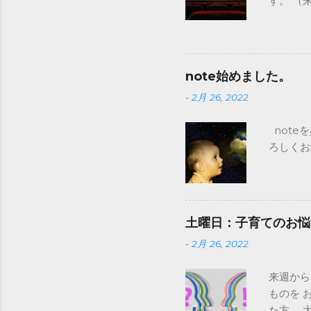
す。 
トレ 火
ト予定）
タ ⇒ 
レ ⇒
note始めました。
フィード
-
2月 26, 2022
お悩み募
育てに関
note
しくお願
ろしくお願
CCC 
ていきま
TBSに
テレビ放
ヒーロー
土曜日：子育てのお悩
ですが、
-
2月 26, 2022
そうな。
場用の方
来週から
マガの前
ものを 
https:/
た方、 