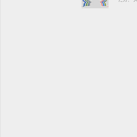
かったこ
ので、 
も、 子
る限りの
解決に近
ともよろ
https:/
UOpPXf
4lBTFz