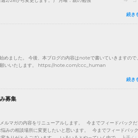
（来週2/28から変更します。） 月曜：親の勉強 ⇒ コ
曜：子どもとの接し方 ⇒ お休み（Twitter、Facebookで
続き
 水曜：先週のフィードバック ⇒ 親の勉強 木曜：親子の会話ネ
お休み（Twitter、Facebookでコメント予定） 金曜：コ
 子育てお悩み解決（ない場合は以前の火・木の内容） 
バック募集 ⇒ 子育てお悩み募集 土日のフィードバックは皆
集に変更し、 そちらを調べて回答していくようにしたいので、 是
するお悩みをアンケートに記載いただければと思います。 今後と
を始めました。 今後、本ブログの内容はnoteで書いていきますので
いいたします。 「親が変われば世界が変わる」メルマガを発行し
いいたします。 https://note.com/ccc_human
HUMANです。 木曜日は子供との会話が弾むような親子の会話ネタ
す。 今日は、月光仮面登場の日、です。 1958年の2月24日に 
続き
あたるラジオ東京で 日本で初めての国産連続テレビ映画 『月光仮面
送が始まったそうです。 悪をやっつける正義のヒーローで、 そ
ものに大きな 影響を与えたみたいですよ。 最初は10分番組だっ
み募集
 子どもたちの人気で視聴率は40%を記録！ その後は30分番組に
 さて、今日は映画に関するお話し。 映画と言ってもテレビではなく
のデータを紹介します。 ⇒これより先はメルマガで ※ブログでは
メルマガの内容をリニューアルします。 今までフィードバックだ
半部分のみ記載しています。 全文は是非メルマガをご登録くだ
お悩みの相談場所に変更したいと思います。 今までフィードバッ
/www.ccc-human.com/mail-magazine
大変ありがとうございます。 いろいろとやっていく中で、 上手く