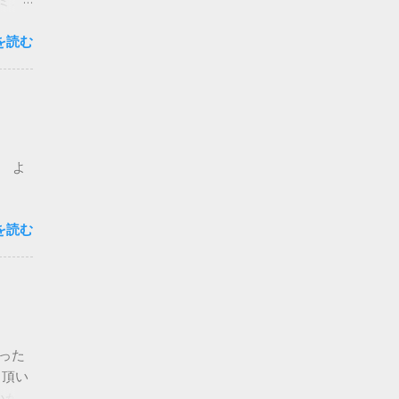
ミュ
コメン
を読む
ミュト
土日：
さまの
非子
もよろ
、 よ
ている
を書い
現在の
を読む
』の
の後の
たそう
なった
 劇
メル
った
さい。
ク頂い
いかな