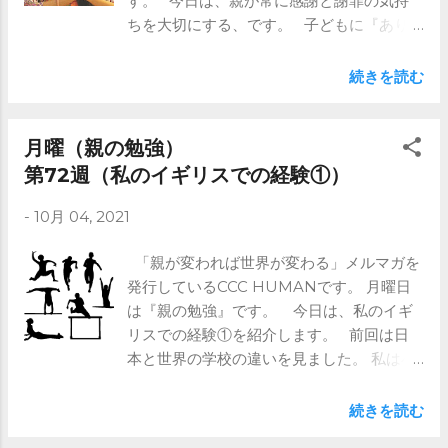
す。 今日は、親が常に感謝と謝罪の気持
ちを大切にする、です。 子どもに『あり
がとう』という言葉を使ってほしい。 子ど
もに『ごめんなさい』という言葉を使える
続きを読む
ようになってほしい。 親ならそれを願うも
のです。 しかし、子どもがなかなか言えな
い時があると思います。 そんな時、 無理
月曜（親の勉強）
に『ありがとう』『ごめんなさい』を 強要
第72週（私のイギリスでの経験①）
する場面が出てきますよね。 強要すると
-
10月 04, 2021
仕方なしに言うことはありますが、 仕方な
しでは困りますよ。 そんな時どうすれば
「親が変われば世界が変わる」メルマガを
いいでしょうか。 ⇒これより先はメルマ
発行しているCCC HUMANです。 月曜日
ガで ※ブログではメルマガの前半部分のみ
は『親の勉強』です。 今日は、私のイギ
記載しています。 全文は是非メルマガを
リスでの経験①を紹介します。 前回は日
ご登録ください。 https://www.ccc-
本と世界の学校の違いを見ました。 私は小
human.com/mail-magazine
学校低学年の時期にイギリスの現地の学校
に 通っていました。 もう30以上前になり
続きを読む
ますが、 今でも日本の学校に取り入れてほ