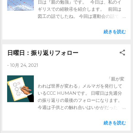
日は『親の勉強』です。 今日は、私のイ
メルマガで ※ブログではメルマガの前半部
ギリスでの経験④を紹介します。 前回は
分のみ記載しています。 全文は是非メル
図工の話でしたね。 今回は運動会の話で
マガをご登録ください。 https://www.ccc-
す。 さて、日本では10月運動会という人
human.com/mail-magazine
も 多いのではないでしょうか。 イギリスの
続きを読む
私が行っていた学校では、 運動会というも
のはありませんでした。 日本の運動会と
言えば、 事前に練習をし、 団体行動が重視
日曜日：振り返りフォロー
されます。 そういう意味では、 海外では
-
10月 24, 2021
日本のような運動会は あまりないようで
す。 実際私が体験したのは、 ⇒これより先
「親が変
はメルマガで ※ブログではメルマガの前半
われば世界が変わる」メルマガを発行して
部分のみ記載しています。 全文は是非メ
いるCCC HUMANです。 日曜日は先週分
ルマガをご登録ください。
の振り返りの最後のフォローになります。
https://www.ccc-human.com/mail-
今週は子供との触れ合いはいかがだったで
magazine
しょうか。 メルマガでは親の成長を願い、
その結果が子供に反映されれば、 世界は変
続きを読む
わると考えています。 ご興味ある方はメル