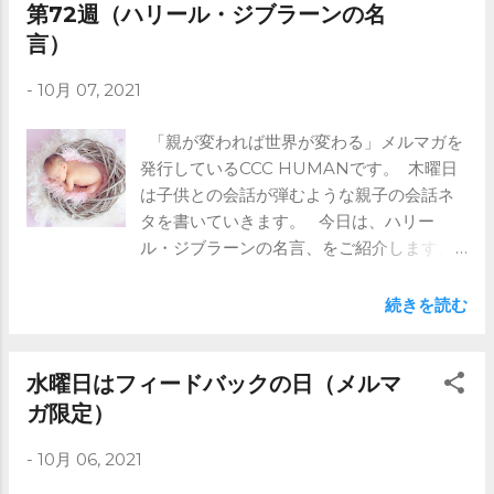
考えずに、 自分と同じと思い込んで、 しゃ
第72週（ハリール・ジブラーンの名
べり始めることがあります。 例えば、ゲ
言）
ームだったり、 学校で流行っていることだ
ったり、 そういう話は親にはわかりませ
-
10月 07, 2021
ん。 しかし、相手が知っているものと思
い込んで そのまま説明しようとしていま
「親が変われば世界が変わる」メルマガを
す。 そこで、相手の知識のレベルに合わ
発行しているCCC HUMANです。 木曜日
せた、 会話にチャレンジしてみましょう。
は子供との会話が弾むような親子の会話ネ
例えば、 ⇒これより先はメルマガで ※ブ
タを書いていきます。 今日は、ハリー
ログではメルマガの前半部分のみ記載して
ル・ジブラーンの名言、をご紹介します。
います。 全文は是非メルマガをご登録く
あなたは子どもに何を期待していますか？
ださい。 https://www.ccc-
こんな風に育ってほしい、 こんなことがで
続きを読む
human.com/mail-magazine
きるようになってほしい。 そんな願いが
たくさんあるでしょう。 そう願って環境
を与えることは良いと思いますが、 親自身
水曜日はフィードバックの日（メルマ
の理想のために 子どもをコントロールする
ガ限定）
のはよくありません。 今日は子どもとの
-
10月 06, 2021
会話ネタとして、 子どものやりたいことを
聞いてもらえるように、 ハリール・ジブラ