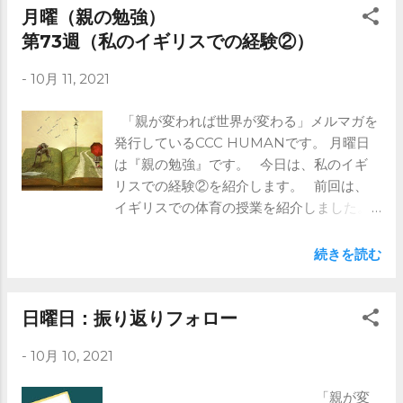
上いた時は、 楽しいですがもめごとも増え
月曜（親の勉強）
ていきます。 あなたと、AさんBさんがい
第73週（私のイギリスでの経験②）
た場合、 Aさんの話を聞いたとしましょ
-
10月 11, 2021
う。 仲のいい友達なので、 Aさんの言葉
に納得する部分があると思います。 た
「親が変われば世界が変わる」メルマガを
だ、できればそこで 終わらないといいです
発行しているCCC HUMANです。 月曜日
ね。 是非、Bさんの意見も聞くことの大切
は『親の勉強』です。 今日は、私のイギ
さを、 子どもには理解してもらいましょ
リスでの経験②を紹介します。 前回は、
う。 人が違えば見方が変わります。 一方
イギリスでの体育の授業を紹介しました。
の意見からではなく、 他の人の意見も聞
今回は、国語の授業を紹介しましょう。
き、総合して考える。 それが、CCC
正直国語の授業だったか覚えていないので
HUMANの掲げる3つ目の力、
続きを読む
すが、 とても印象的な授業がありました。
Change（他の意見を取り入れ自分を変え
ある授業で突然先生が絵本を配り始めまし
る力） につながります。 是非、友達の話
た。 全員バラバラです。 先生は「中は見
日曜日：振り返りフォロー
をして困っていたら、 他の人にも聞いてみ
ないでね」 とだけいって、全員に配りまし
たら？ と促してあげてください。
-
10月 10, 2021
た。 そこから先生は ⇒これより先はメル
マガで ※ブログではメルマガの前半部分の
「親が変
み記載しています。 全文は是非メルマガ