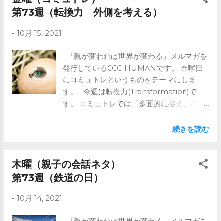
が大事と思います。 土日に振り返っていた
第73週（転換力 外側を考える）
だき、次の水曜日にその結果を共有しま
-
10月 15, 2021
す。 みんなで振り返ることで、やる気もで
てきます。 ご興味ある方はメルマガを是
「親が変われば世界が変わる」メルマガを
非！ https://www.ccc-human.com/mail-
発行しているCCC HUMANです。 金曜日
magazine
にコミュトレというものをテーマにしま
す。 今週は転換力(Transformation)で
す。 コミュトレでは「多面的に捉え、ポジ
ティブに転換する」としています。 前回
の転換力では『中間を考える』ということ
続きを読む
をしました。 家で遊ぶか外で遊ぶかであれ
ば、 外だけど室内で遊ぶや、 家だけど庭で
遊ぶなど、 中間を考えると新しアイデアが
木曜（親子の会話ネタ）
浮かぶかもしれません。 これは多面的に
第73週（鉄道の日）
捉えることと、 それによる良い面を見つけ
-
10月 14, 2021
ポジティブに発想するという、 まさに転換
力が鍛えられます。 今日は『外側を考え
「親が変われば世界が変わる」メルマガを