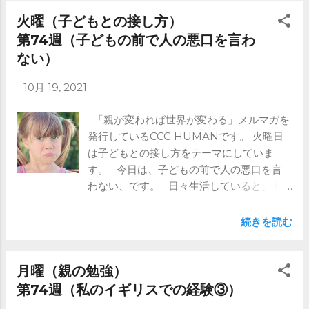
容を思い出してもらうということです。
なぜなら、子育てはある意味他人とのコミ
火曜（子どもとの接し方）
ュニケーションです。 自分の子どもではあ
第74週（子どもの前で人の悪口を言わ
りますが、 全く別の性格の人を育てていく
ない）
のです。 親子の形は100通りあれば100通
りの育て方があります。 そこに正解はない
-
10月 19, 2021
ので、 いろいろ考えて、子育てを楽しんで
ください。 ご興味ある方はメルマガを是
「親が変われば世界が変わる」メルマガを
非！ https://www.ccc-human.com/mail-
発行しているCCC HUMANです。 火曜日
magazine
は子どもとの接し方をテーマにしていま
す。 今日は、子どもの前で人の悪口を言
わない、です。 日々生活していると、 い
ろんな人と関わります。 その中で嫌なこ
ともあるでしょう。 気に入らない人もいる
続きを読む
でしょう。 客観的な評価であればまだい
いですが、 悪口を言うのはいただけませ
ん。 特にそれを子どもの前でいうのはやめ
月曜（親の勉強）
ましょう。 オハイオ州立大学の スコーロ
第74週（私のイギリスでの経験③）
ンスキー博士の研究によると、 ⇒これより