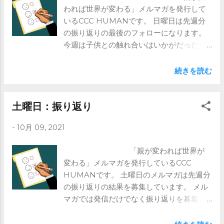
われば世界が変わる」メルマガを発行して
をご登録ください。 https://www.ccc-
いるCCC HUMANです。 日曜日は先週分
human.com/mail-magazine
の振り返りの最後のフォローになります。
今週は子供との触れ合いはいかがだったで
しょうか。 メルマガでは親の成長を願い、
その結果が子供に反映されれば、 世界は変
続きを読む
わると考えています。 ご興味ある方はメル
マガを是非！ https://www.ccc-
human.com/mail-magazine
土曜日：振り返り
-
10月 09, 2021
「親が変われば世界が
変わる」メルマガを発行しているCCC
HUMANです。 土曜日のメルマガは先週分
の振り返りの結果を募集しています。 メル
マガでは発信だけでなく振り返りを募集し
ています。 今週は、 火曜：親が常に感謝
と謝罪の気持ちを大切にする 金曜：説明