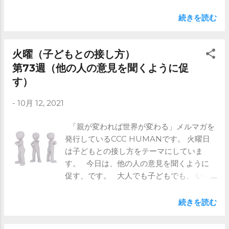
常に感謝と謝罪の気持ちを大切にする 金
います。 全文は是非メルマガをご登録く
曜：説明力(Explanation) 相手の知識レベ
ださい。 https://www.ccc-
続きを読む
ルを想像しよう でしたね。 水曜日の振り返
human.com/mail-magazine
りの目的は、 先週の内容を思い出してもら
うということです。 なぜなら、子育ては
火曜（子どもとの接し方）
ある意味他人とのコミュニケーションで
第73週（他の人の意見を聞くように促
す。 自分の子どもではありますが、 全く別
す）
の性格の人を育てていくのです。 親子の
形は100通りあれば100通りの育て方があり
-
10月 12, 2021
ます。 そこに正解はないので、 いろいろ考
えて、子育てを楽しんでください。 ご興味
「親が変われば世界が変わる」メルマガを
ある方はメルマガを是非！
発行しているCCC HUMANです。 火曜日
https://www.ccc-human.com/mail-
は子どもとの接し方をテーマにしていま
magazine
す。 今日は、他の人の意見を聞くように
促す、です。 大人でも子どもでも、 いろ
んな人の意見を聞くことがあると思いま
す。 仲のいい友達といると、 その子の意
続きを読む
見を聞くことが多いですし、 一緒に共感し
てあげることは大事です。 ですが、3人以