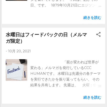
日、です。 1879年10月21日にエジソンに
よって 実用的な白熱電球が開発され、 40
時間点灯したそうです。 「あかりの日」
続きを読む
は1981年に 照明学会、 日本照明工業会、
日本電気協会 の3団体によって 「照明文化
の向上による豊かな社会の創造と エネル
水曜日はフィードバックの日（メルマ
ギーの有効利用」 をめざし作られたそうで
ガ限定）
す。 さて、今日はそんなエネルギーの話。
-
10月 20, 2021
最近ではCO2削減のために、 再生可能エネ
ルギーが注目されていますよね。 その再
「親が変われば世界が
生可能エネルギーは 各国どれくらい発電し
変わる」メルマガを発行しているCCC
ているのでしょうか。 まずはグラフを見て
HUMANです。 水曜日は先週分の各テーマ
見ましょう。 ⇒これより先はメルマガで ※
を実行できたかを振り返ってもらい、 その
ブログではメルマガの前半部分のみ記載し
結果を共有します。 先週は、 火曜：他の
ています。 全文は是非メルマガをご登録
人の意見を聞くように促す 金曜：転換力
ください。 https://www.ccc-
(Transformation) 外側を考える でした
human.com/mail-magazine
続きを読む
ね。 水曜日の振り返りの目的は、 先週の内