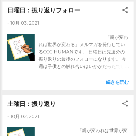
しいようなことを やっていました。 いく
つかご紹介しましょう。 前提として、 私
日曜日：振り返りフォロー
は現地の学校に放り込まれたので、 英語は
-
10月 03, 2021
さほどできませんでした。 それでも、先
生方はそのことを気にもせず、 できるたこ
「親が変わ
とをとても誉めてくれた記憶があります。
れば世界が変わる」メルマガを発行してい
友達も小さなことに驚き、 それを発表する
るCCC HUMANです。 日曜日は先週分の
ように促します。 自己表現をする教育が
振り返りの最後のフォローになります。 今
そこにはありました。 例えば、体育の授
週は子供との触れ合いはいかがだったでし
業です。 ⇒これより先はメルマガで ※ブ
ょうか。 メルマガでは親の成長を願い、そ
ログではメルマガの前半部分のみ記載して
の結果が子供に反映されれば、 世界は変わ
続きを読む
います。 全文は是非メルマガをご登録く
ると考えています。 ご興味ある方はメルマ
ださい。 https://www.ccc-
ガを是非！ https://www.ccc-
human.com/mail-magazine
human.com/mail-magazine
土曜日：振り返り
-
10月 02, 2021
「親が変われば世界が変