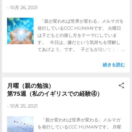
あれば100通りの育て方があります。 そこ
-
10月 26, 2021
に正解はないので、 いろいろ考えて、子育
てを楽しんでください。 ご興味ある方はメ
「親が変われば世界が変わる」メルマガを
ルマガを是非！ https://www.ccc-
発行しているCCC HUMANです。 火曜日
human.com/mail-magazine
は子どもとの接し方をテーマにしていま
す。 今日は、嫌だという気持ちを理解し
てあげよう、です。 子どもが泣いてくる
ときってありますよね。 お友達と喧嘩して
しまった時、 兄弟でけんかしてしまった
続きを読む
時、 お父さんから怒られたとき、 お母さん
から怒られたとき、 いろいろあると思いま
す。 そんな時は、 子どもは泣いて訴える
月曜（親の勉強）
こともあるでしょう。 泣くほどのことが
第75週（私のイギリスでの経験④）
あったのかと思って、 理由を聞くと、 なん
-
10月 25, 2021
だそんなことか、 と思うこともあると思い
ます。 そこで、 いきなり対処法を話すの
「親が変われば世界が変わる」メルマガ
ではなく、 泣いている子の気持ちを考えて
を発行しているCCC HUMANです。 月曜
あげましょう。 例えば、 ⇒これより先は