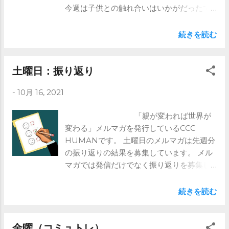
今週は子供との触れ合いはいかがだったで
分のみ記載しています。 全文は是非メル
しょうか。 メルマガでは親の成長を願い、
マガをご登録ください。 https://www.ccc-
その結果が子供に反映されれば、 世界は変
続きを読む
human.com/mail-magazine
わると考えています。 ご興味ある方はメル
マガを是非！ https://www.ccc-
human.com/mail-magazine
土曜日：振り返り
-
10月 16, 2021
「親が変われば世界が
変わる」メルマガを発行しているCCC
HUMANです。 土曜日のメルマガは先週分
の振り返りの結果を募集しています。 メル
マガでは発信だけでなく振り返りを募集し
ています。 今週は、 火曜：他の人の意見
を聞くように促す 金曜：転換力
続きを読む
(Transformation) 外側を考える でした。
振り返りは継続性につながります。 子供は
急には育ちません。 毎日継続していくこと
金曜（コミュトレ）