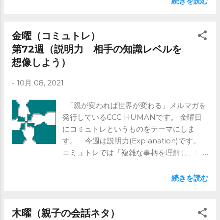
続きを読む
力(Explanation) 相手の知識レベルを想像
しよう でした。 振り返りは継続性につな
がります。 子供は急には育ちません。 毎日
金曜（コミュトレ）
継続していくことが大事と思います。 土日
第72週（説明力 相手の知識レベルを
に振り返っていただき、次の水曜日にその
想像しよう）
結果を共有します。 みんなで振り返ること
で、やる気もでてきます。 ご興味ある方は
-
10月 08, 2021
メルマガを是非！ https://www.ccc-
human.com/mail-magazine
「親が変われば世界が変わる」メルマガを
発行しているCCC HUMANです。 金曜日
にコミュトレというものをテーマにしま
す。 今週は説明力(Explanation)です。
コミュトレでは「複雑な事柄を理解し、説
明する」としています。 今日は、相手の
知識レベルを想像しよう、です。 説明が
続きを読む
うまくいかないケースとして、 相手の知識
レベルに 合わせていないときがあります。
特に子供の場合は、 相手の知識レベルを
木曜（親子の会話ネタ）