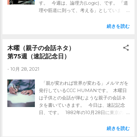
す。 今週は、論理力(Logic)、です。 「道
理や筋道に則って、考える」としていま
す。 A＝B、B=C、であればA=Cというの
は、 論理的に考える基本です。 これは三
続きを読む
段論法と言われて、 ギリシャ時代の哲学者
アリストテレスが考えたと言われていま
す。 例えば A＝B：生き物（B）には寿命
木曜（親子の会話ネタ）
がある（A） B＝C：人間（C）には生き物
第75週（速記記念日）
（B）である A＝C：人間（C）には寿命が
-
10月 28, 2021
ある（A） 当たり前ですが、 これを上手
く説明できるかです。 そのポイントとし
「親が変われば世界が変わる」メルマガを
ては ⇒これより先はメルマガで ※ブログで
発行しているCCC HUMANです。 木曜日
はメルマガの前半部分のみ記載していま
は子供との会話が弾むような親子の会話ネ
す。 全文は是非メルマガをご登録くださ
タを書いていきます。 今日は、速記記念
い。 https://www.ccc-human.com/mail-
日、です。 1882年の10月28日に東京の日
magazine
本橋で 初めて速記講習会を開催した日だそ
うです。 講師は田鎖綱紀（たくさり こ
続きを読む
うき）という方で、 自ら考案した速記法