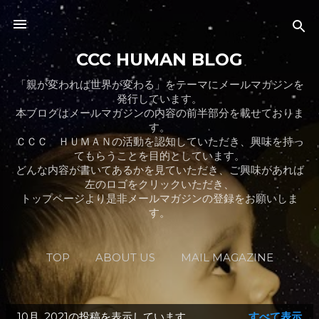
スキップしてメイン コンテンツに移動
CCC HUMAN BLOG
「親が変われば世界が変わる」をテーマにメールマガジンを
発行しています。
本ブログはメールマガジンの内容の前半部分を載せておりま
す。
ＣＣＣ ＨＵＭＡＮの活動を認知していただき、興味を持っ
てもらうことを目的としています。
どんな内容が書いてあるかを見ていただき、ご興味があれば
左のロゴをクリックいただき、
トップページより是非メールマガジンの登録をお願いしま
す。
TOP
ABOUT US
MAIL MAGAZINE
BLOG
もっと見る…
CONTACT US
10月, 2021の投稿を表示しています
すべて表示