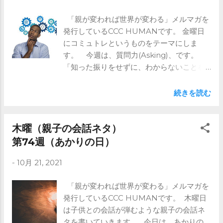
マガを是非！ https://www.ccc-
human.com/mail-magazine
「親が変われば世界が変わる」メルマガを
発行しているCCC HUMANです。 金曜日
にコミュトレというものをテーマにしま
す。 今週は、質問力(Asking)、です。
「知った振りをせずに、わからないことを
尋ねる」としています。 今日は、具体的
なイメージを手伝ってあげる、です。 子
続きを読む
どもが何かやってみようとしたときに、 大
丈夫？聞きたいことない？ と言っても、
「大丈夫！」「ないよ！」 元気よく返って
木曜（親子の会話ネタ）
きたけど、 でもやっぱりわかってなさそう
第74週（あかりの日）
だな、 と思うことはないでしょうか？ 事
-
10月 21, 2021
前に質問をするというのは、 結構難しいこ
とです。 そんな時は、 ⇒これより先はメ
「親が変われば世界が変わる」メルマガを
ルマガで ※ブログではメルマガの前半部分
発行しているCCC HUMANです。 木曜日
のみ記載しています。 全文は是非メルマ
は子供との会話が弾むような親子の会話ネ
ガをご登録ください。 https://www.ccc-
タを書いていきます。 今日は、あかりの
human.com/mail-magazine