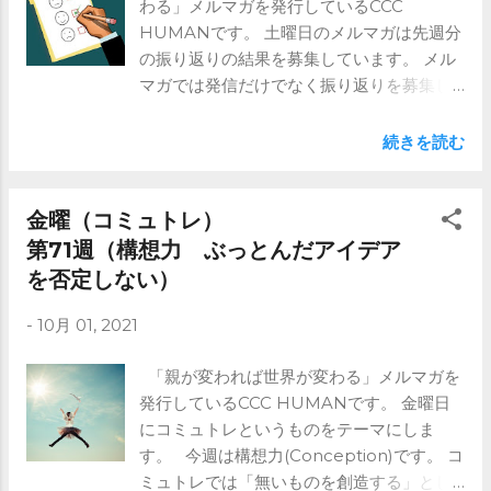
わる」メルマガを発行しているCCC
HUMANです。 土曜日のメルマガは先週分
の振り返りの結果を募集しています。 メル
マガでは発信だけでなく振り返りを募集し
ています。 今週は、 火曜：第三者に褒め
られた時の対応 金曜：構想力
続きを読む
(Conception) ぶっとんだアイデアを否定
しない でした。 振り返りは継続性につな
がります。 子供は急には育ちません。 毎日
金曜（コミュトレ）
継続していくことが大事と思います。 土日
第71週（構想力 ぶっとんだアイデア
に振り返っていただき、次の水曜日にその
を否定しない）
結果を共有します。 みんなで振り返ること
で、やる気もでてきます。 ご興味ある方は
-
10月 01, 2021
メルマガを是非！ https://www.ccc-
human.com/mail-magazine
「親が変われば世界が変わる」メルマガを
発行しているCCC HUMANです。 金曜日
にコミュトレというものをテーマにしま
す。 今週は構想力(Conception)です。 コ
ミュトレでは「無いものを創造する」とし