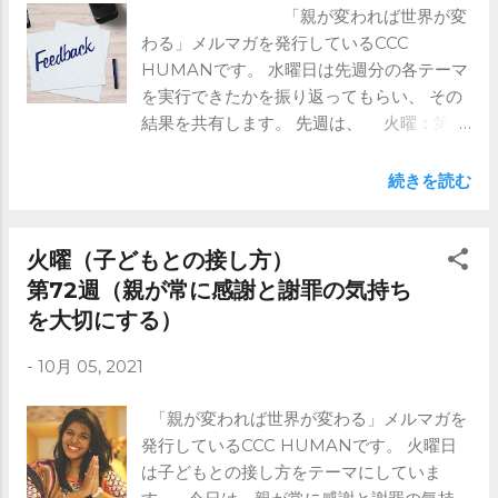
「親が変われば世界が変
ーンの名言を紹介します。 ハリール・ジ
わる」メルマガを発行しているCCC
ブラーンはレバノン出身の、 詩人、画家、
HUMANです。 水曜日は先週分の各テーマ
彫刻家だそうです。 1883年に生まれ1931年
を実行できたかを振り返ってもらい、 その
に亡くなっています。 彼の著書「預言
結果を共有します。 先週は、 火曜：第三
者」にこんな言葉があります。 ⇒これよ
者に褒められた時の対応 金曜：構想力
り先はメルマガで ※ブログではメルマガの
(Conception) ぶっとんだアイデアを否定
前半部分のみ記載しています。 全文は是
続きを読む
しない でしたね。 水曜日の振り返りの目的
非メルマガをご登録ください。
は、 先週の内容を思い出してもらうという
https://www.ccc-human.com/mail-
ことです。 なぜなら、子育てはある意味
火曜（子どもとの接し方）
magazine
他人とのコミュニケーションです。 自分の
第72週（親が常に感謝と謝罪の気持ち
子どもではありますが、 全く別の性格の人
を大切にする）
を育てていくのです。 親子の形は100通り
あれば100通りの育て方があります。 そこ
-
10月 05, 2021
に正解はないので、 いろいろ考えて、子育
てを楽しんでください。 ご興味ある方はメ
「親が変われば世界が変わる」メルマガを
ルマガを是非！ https://www.ccc-
発行しているCCC HUMANです。 火曜日
human.com/mail-magazine
は子どもとの接し方をテーマにしていま