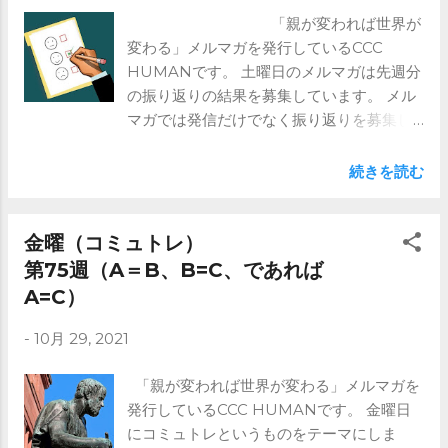
「親が変われば世界が
変わる」メルマガを発行しているCCC
HUMANです。 土曜日のメルマガは先週分
の振り返りの結果を募集しています。 メル
マガでは発信だけでなく振り返りを募集し
ています。 今週は、 火曜：嫌だという気
持ちを理解してあげよう 金曜：論理力
続きを読む
(Logic) A＝B、B=C、であればA=C でし
た。 振り返りは継続性につながります。 子
供は急には育ちません。 毎日継続していく
金曜（コミュトレ）
ことが大事と思います。 土日に振り返って
第75週（A＝B、B=C、であれば
いただき、次の水曜日にその結果を共有し
A=C）
ます。 みんなで振り返ることで、やる気も
でてきます。 ご興味ある方はメルマガを是
-
10月 29, 2021
非！ https://www.ccc-human.com/mail-
magazine
「親が変われば世界が変わる」メルマガを
発行しているCCC HUMANです。 金曜日
にコミュトレというものをテーマにしま