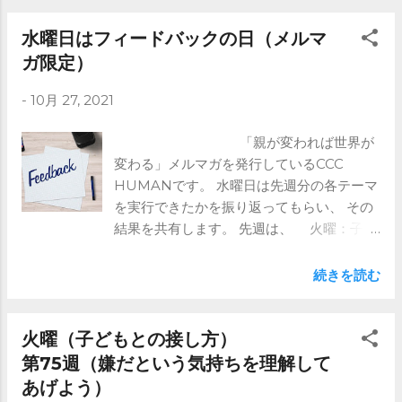
で、 その速さから「電筆将軍」と呼ばれま
した。 その後1888年に講習会の7周年記
水曜日はフィードバックの日（メルマ
念で、 この速記記念日が制定されました。
ガ限定）
速記というのはどれくらいの速さがあるの
-
10月 27, 2021
でしょうか。 日本速記協会の出している各
級のレベルを調べてみました。 ●6級 分速
「親が変われば世界が
80字を基準として5分間続けて 朗読したも
変わる」メルマガを発行しているCCC
のを速記できる。 ●5級 ⇒これより先はメ
HUMANです。 水曜日は先週分の各テーマ
ルマガで ※ブログではメルマガの前半部分
を実行できたかを振り返ってもらい、 その
のみ記載しています。 全文は是非メルマ
結果を共有します。 先週は、 火曜：子ど
ガをご登録ください。 https://www.ccc-
もの前で人の悪口を言わない 金曜：質問
human.com/mail-magazine
力(Asking) 具体的なイメージを手伝って
続きを読む
あげる でしたね。 水曜日の振り返りの目的
は、 先週の内容を思い出してもらうという
ことです。 なぜなら、子育てはある意味
火曜（子どもとの接し方）
他人とのコミュニケーションです。 自分の
第75週（嫌だという気持ちを理解して
子どもではありますが、 全く別の性格の人
あげよう）
を育てていくのです。 親子の形は100通り