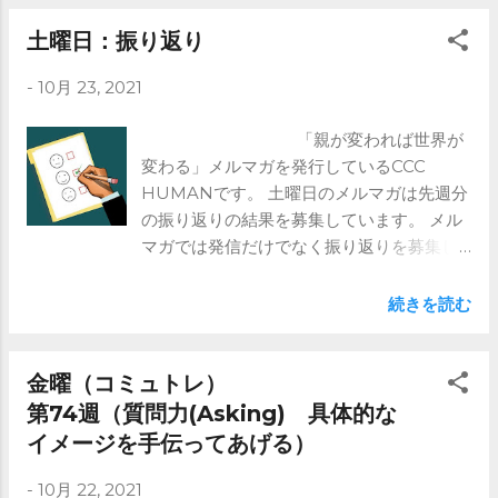
マガを是非！ https://www.ccc-
human.com/mail-magazine
土曜日：振り返り
-
10月 23, 2021
「親が変われば世界が
変わる」メルマガを発行しているCCC
HUMANです。 土曜日のメルマガは先週分
の振り返りの結果を募集しています。 メル
マガでは発信だけでなく振り返りを募集し
ています。 今週は、 火曜：子どもの前で
人の悪口を言わない 金曜：質問力
続きを読む
(Asking) 具体的なイメージを手伝ってあ
げる でした。 振り返りは継続性につながり
ます。 子供は急には育ちません。 毎日継続
金曜（コミュトレ）
していくことが大事と思います。 土日に振
第74週（質問力(Asking) 具体的な
り返っていただき、次の水曜日にその結果
イメージを手伝ってあげる）
を共有します。 みんなで振り返ることで、
やる気もでてきます。 ご興味ある方はメル
-
10月 22, 2021