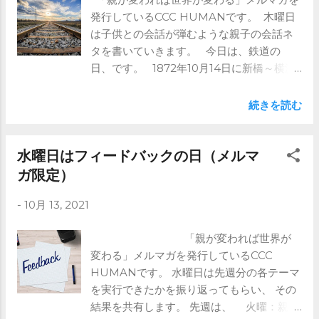
る』ということを やってみましょう。 前回
発行しているCCC HUMANです。 木曜日
の中間とは逆になります。 外側とはどうい
は子供との会話が弾むような親子の会話ネ
うことでしょう。 前回の例をさらに使いま
タを書いていきます。 今日は、鉄道の
しょう。 500mlのペットボトルと 1000ml
日、です。 1872年10月14日に新橋～横浜
のペットボトルで悩んだら、 中間の750ml
間（約29km）に 日本で初めての鉄道が開
を発送するというのが前回。 今回は逆
通しました。 そして、1994年にその誕生
に、 ⇒これより先はメルマガで ※ブログで
続きを読む
を記念し、 10月14日を「鉄道の日」と定め
はメルマガの前半部分のみ記載していま
たそうです。 政府の1869年11月に 東京か
す。 全文は是非メルマガをご登録くださ
ら神戸間をつなぐ計画を立てていたので、
水曜日はフィードバックの日（メルマ
い。 https://www.ccc-human.com/mail-
その後は、 1874年に神戸から大阪まで、
magazine
ガ限定）
1889年に横浜から神戸までが開通し、 全線
-
10月 13, 2021
が開通しました。 さて、今日はこんな鉄
道に関するお話しです。 鉄道の上には当
「親が変われば世界が
然電車が乗りますが、 日本ではどんな会社
変わる」メルマガを発行しているCCC
が作っているかご存知ですか？ ランキン
HUMANです。 水曜日は先週分の各テーマ
グで見て見ましょう。 2019年のデータにな
を実行できたかを振り返ってもらい、 その
りますが、 ⇒これより先はメルマガで ※ブ
結果を共有します。 先週は、 火曜：親が
ログではメルマガの前半部分のみ記載して