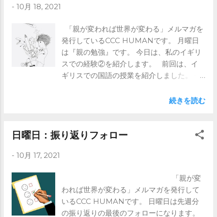
-
10月 18, 2021
先はメルマガで ※ブログではメルマガの前
半部分のみ記載しています。 全文は是非
「親が変われば世界が変わる」メルマガを
メルマガをご登録ください。
発行しているCCC HUMANです。 月曜日
https://www.ccc-human.com/mail-
は『親の勉強』です。 今日は、私のイギリ
magazine
スでの経験②を紹介します。 前回は、イ
ギリスでの国語の授業を紹介しました。 今
回は、図工（？）の授業を紹介しましょ
う。 正直科目は思い出せませんが、 図工
続きを読む
のような授業が多かったです。 作るもの
はどれも自由度が高い印象でした。 私は段
ボールのようもので、車を作っていたり、
日曜日：振り返りフォロー
絵を書くときも、 最近出かけて思い出の絵
-
10月 17, 2021
とかだったように思います。 日本の小学
校に行くと、 同じような絵が並んでいて、
「親が変
正直これでいいのだろうかと思うことがあ
われば世界が変わる」メルマガを発行して
ります。 さて、その中でも思い出深いの
いるCCC HUMANです。 日曜日は先週分
は、 紙飛ばし競争でした。 ⇒これより先は
の振り返りの最後のフォローになります。
メルマガで ※ブログではメルマガの前半部