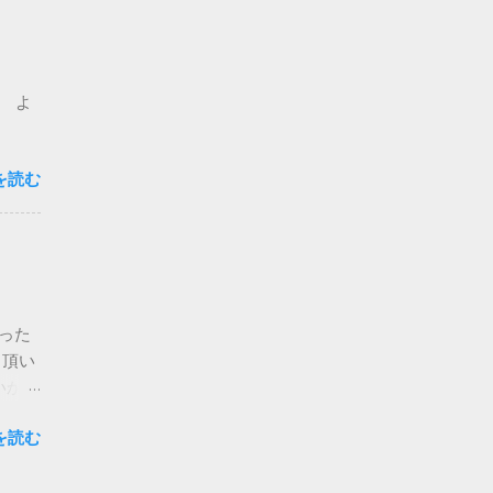
ック
に変
お悩
たし
、 よ
Nで
 今日
ジオ
を読む
った
きな
ちの人
は映画
しま
てい
った
ク頂い
いかな
います
を読む
った方
 でき
悩みの