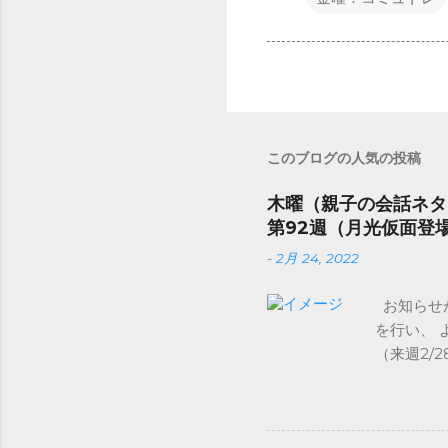
このブログの人気の投稿
木曜（親子の会話ネタ
第92週（月光仮面登
-
2月 24, 2022
お知らせ
を行い、 
（来週2
曜：子ども
水曜：先
お休み（T