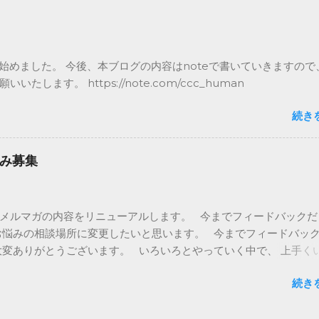
てお悩み解決（ない場合は以前の火・木の内容） 土日：フィードバ
 子育てお悩み募集 土日のフィードバックは皆さまのお悩み募集
ちらを調べて回答していくようにしたいので、 是非子育てに関する
ケートに記載いただければと思います。 今後ともよろしくお願いい
を始めました。 今後、本ブログの内容はnoteで書いていきますので
親が変われば世界が変わる」メルマガを発行しているCCC HUMA
いいたします。 https://note.com/ccc_human
曜日は子供との会話が弾むような親子の会話ネタを書いていきます。
面登場の日、です。 1958年の2月24日に 現在のTBSにあたるラ
続き
本で初めての国産連続テレビ映画 『月光仮面』のテレビ放送が始ま
。 悪をやっつける正義のヒーローで、 その後のヒーローものに大
たみたいですよ。 最初は10分番組だったそうですが、 子どもた
み募集
は40%を記録！ その後は30分番組になったそうな。 さて、今日
話し。 映画と言ってもテレビではなく 劇場用の方のデータを紹介
れより先はメルマガで ※ブログではメルマガの前半部分のみ記載し
メルマガの内容をリニューアルします。 今までフィードバックだ
は是非メルマガをご登録ください。 https://www.ccc-
お悩みの相談場所に変更したいと思います。 今までフィードバッ
om/mail-magazine
大変ありがとうございます。 いろいろとやっていく中で、 上手く
ともあるかと思います。 そんな時に浮かんだお悩みもあるかと思
続き
記載いただければと思います。 また、フィードバックしていなか
育てに関する悩みや困っていること、 何でも書いてみてください。
範囲で、 約2年間のメルマガを書き続けた知識や 新しく調べてお