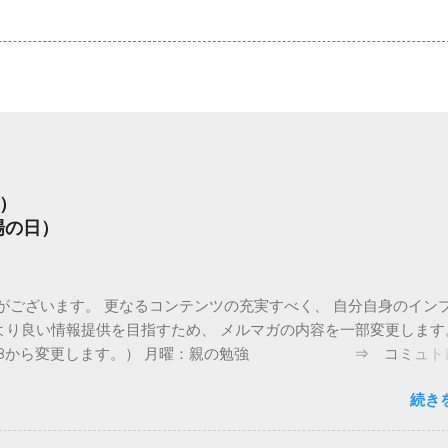
）
場の日）
がございます。 更なるコンテンツの充実すべく、 自分自身のイン
より良い情報提供を目指すため、 メルマガの内容を一部変更します
/28から変更します。） 月曜：親の勉強 ⇒ コミュトレ
との接し方 ⇒ お休み（Twitter、Facebookでコメント
続き
週のフィードバック ⇒ 親の勉強 木曜：親子の会話ネタ
witter、Facebookでコメント予定） 金曜：コミュ