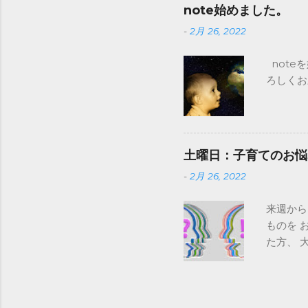
⇒ 子育
note始めました。
募集 ⇒
-
2月 26, 2022
更し、 そ
みをアン
note
ます。 「
ろしくお願
す。 木
は、月光仮
東京で 日
そうです
影響を与え
土曜日：子育てのお悩
気で視聴率
-
2月 26, 2022
に関するお
す。 ⇒こ
来週から
ます。 全文
ものを 
human.c
た方、 
かったこ
ので、 
も、 子
る限りの