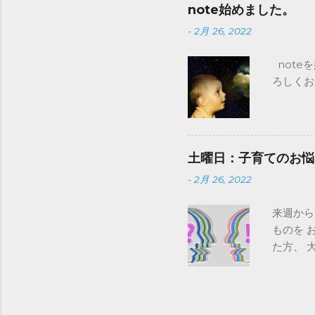
レ ⇒
note始めました。
フィード
-
2月 26, 2022
お悩み募
育てに関
note
しくお願
ろしくお願
CCC 
ていきま
TBSに
テレビ放
ヒーロー
土曜日：子育てのお悩
ですが、
-
2月 26, 2022
そうな。
場用の方
来週から
マガの前
ものを 
https:/
た方、 
かったこ
ので、 
も、 子
る限りの