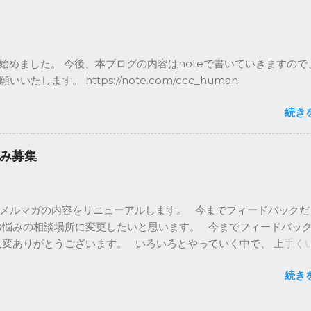
 子育てお悩み解決（ない場合は以前の火・木の内容） 
バック募集 ⇒ 子育てお悩み募集 土日のフィードバックは皆
集に変更し、 そちらを調べて回答していくようにしたいので、 是
するお悩みをアンケートに記載いただければと思います。 今後と
を始めました。 今後、本ブログの内容はnoteで書いていきますので
いいたします。 「親が変われば世界が変わる」メルマガを発行し
いいたします。 https://note.com/ccc_human
HUMANです。 木曜日は子供との会話が弾むような親子の会話ネタ
す。 今日は、月光仮面登場の日、です。 1958年の2月24日に 
続き
あたるラジオ東京で 日本で初めての国産連続テレビ映画 『月光仮面
送が始まったそうです。 悪をやっつける正義のヒーローで、 そ
ものに大きな 影響を与えたみたいですよ。 最初は10分番組だっ
み募集
 子どもたちの人気で視聴率は40%を記録！ その後は30分番組に
 さて、今日は映画に関するお話し。 映画と言ってもテレビではなく
のデータを紹介します。 ⇒これより先はメルマガで ※ブログでは
メルマガの内容をリニューアルします。 今までフィードバックだ
半部分のみ記載しています。 全文は是非メルマガをご登録くだ
お悩みの相談場所に変更したいと思います。 今までフィードバッ
/www.ccc-human.com/mail-magazine
大変ありがとうございます。 いろいろとやっていく中で、 上手く
ともあるかと思います。 そんな時に浮かんだお悩みもあるかと思
続き
記載いただければと思います。 また、フィードバックしていなか
育てに関する悩みや困っていること、 何でも書いてみてください。
範囲で、 約2年間のメルマガを書き続けた知識や 新しく調べてお