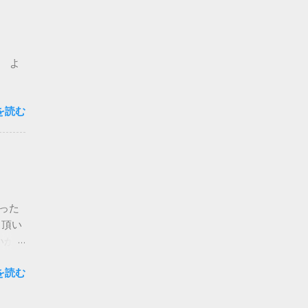
土日：
さまの
非子
もよろ
、 よ
ている
を書い
現在の
を読む
』の
の後の
たそう
なった
 劇
メル
った
さい。
ク頂い
いかな
います
を読む
った方
 でき
悩みの