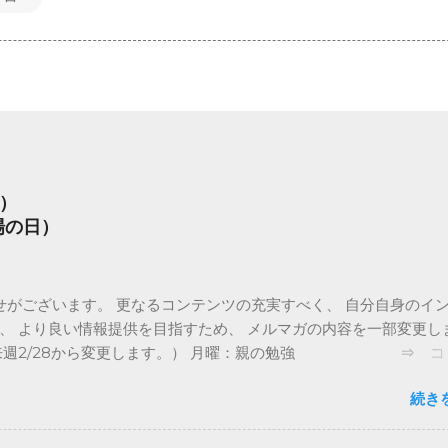
）
場の日）
がございます。 更なるコンテンツの充実すべく、 自分自身のイ
、 より良い情報提供を目指すため、 メルマガの内容を一部変更し
（来週2/28から変更します。） 月曜：親の勉強 ⇒ コ
曜：子どもとの接し方 ⇒ お休み（Twitter、Facebookで
続き
 水曜：先週のフィードバック ⇒ 親の勉強 木曜：親子の会話ネ
お休み（Twitter、Facebookでコメント予定） 金曜：コ