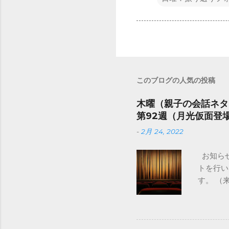
このブログの人気の投稿
木曜（親子の会話ネタ
第92週（月光仮面登
-
2月 24, 2022
お知らせ
トを行い
す。 
トレ 火
ト予定）
タ ⇒ 