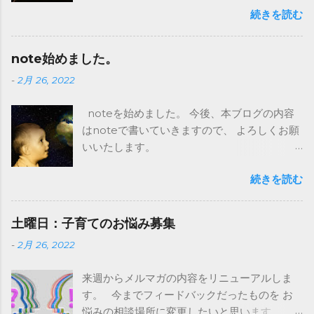
続きを読む
します。） 月曜：親の勉強
⇒ コミュトレ 火曜：子どもとの接し
方 ⇒ お休み（Twitter、Facebookで
note始めました。
コメント予定） 水曜：先週のフィードバッ
-
2月 26, 2022
ク ⇒ 親の勉強 木曜：親子の会話ネ
タ ⇒ お休み（Twitter、Facebook
noteを始めました。 今後、本ブログの内容
でコメント予定） 金曜：コミュト
はnoteで書いていきますので、 よろしくお願
レ ⇒ 子育てお悩み解決（ない
いいたします。
場合は以前の火・木の内容） 土日：フィード
https://note.com/ccc_human
バック募集 ⇒ 子育てお悩み募集 土日の
続きを読む
フィードバックは皆さまのお悩み募集に変更
し、 そちらを調べて回答していくようにした
いので、 是非子育てに関するお悩みをアンケ
土曜日：子育てのお悩み募集
ートに記載いただければと思います。 今後と
-
2月 26, 2022
もよろしくお願いいたします。 「親が変われ
ば世界が変わる」メルマガを発行している
来週からメルマガの内容をリニューアルしま
CCC HUMANです。 木曜日は子供との会話が
す。 今までフィードバックだったものを お
弾むような親子の会話ネタを書いていきま
悩みの相談場所に変更したいと思います。 今