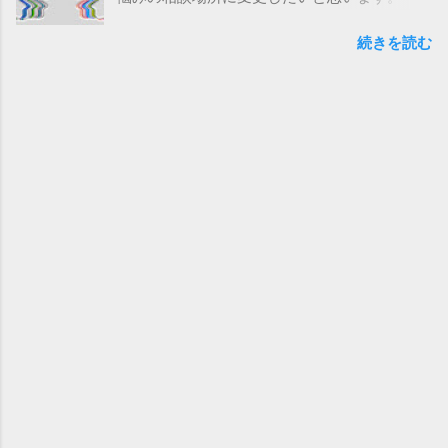
す。 今日は、月光仮面登場の日、です。
までフィードバック頂いた方、 大変ありがと
1958年の2月24日に 現在のTBSにあたるラジ
続きを読む
うございます。 いろいろとやっていく中で、
オ東京で 日本で初めての国産連続テレビ映画
上手くいかなかったこともあるかと思いま
『月光仮面』のテレビ放送が始まったそうで
す。 そんな時に浮かんだお悩みもあるかと思
す。 悪をやっつける正義のヒーローで、 そ
いますので、 記載いただければと思います。
の後のヒーローものに大きな 影響を与えたみ
また、フィードバックしていなかった方も、
たいですよ。 最初は10分番組だったそうです
子育てに関する悩みや困っていること、 何で
が、 子どもたちの人気で視聴率は40%を記
も書いてみてください。 できる限りの範囲
録！ その後は30分番組になったそうな。 さ
で、 約2年間のメルマガを書き続けた知識や
て、今日は映画に関するお話し。 映画と言っ
新しく調べてお悩みの解決に近づければと思
てもテレビではなく 劇場用の方のデータを紹
っています。 是非、お気軽に書いてみてくだ
介します。 ⇒これより先はメルマガで ※ブロ
さい。 今後ともよろしくお願いいたします。
グではメルマガの前半部分のみ記載していま
メルマガの登録はこちら
す。 全文は是非メルマガをご登録くださ
https://lb.benchmarkemail.com//listbuild
い。 https://www.ccc-human.com/mail-
er/signupnew?
magazine
UOpPXfYpHY56wuPTXOO49f5pwVnAjsSI
g8Ae0rVEANbtO5iNRn8gS8X4lBTFzgEto
zrTjFZYUg4%253D