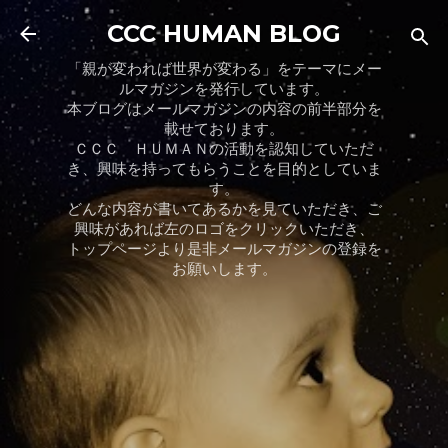
スキップしてメイン コンテンツに移動
CCC HUMAN BLOG
「親が変われば世界が変わる」をテーマにメー
ルマガジンを発行しています。
本ブログはメールマガジンの内容の前半部分を
載せております。
ＣＣＣ ＨＵＭＡＮの活動を認知していただ
き、興味を持ってもらうことを目的としていま
す。
どんな内容が書いてあるかを見ていただき、ご
興味があれば左のロゴをクリックいただき、
トップページより是非メールマガジンの登録を
お願いします。